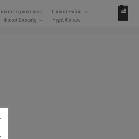
υαλιά Τεχνολογίας
Γυαλιά Ηλίου
Φακοί Επαφής
Υγρά Φακών
"
ς