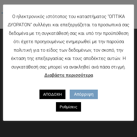
←
Προηγούμενο Πολυμέσα
Ο ηλεκτρονικός ιστότοπος του καταστήματος "ΟΠΤΙΚΑ
ΔΥΟΡΑΤΟΝ" συλλέγει και επεξεργάζεται τα προσωπικά σας
δεδομένα με τη συγκατάθεσή σας και υπό την προϋπόθεση
ότι έχετε προηγουμένως ενημερωθεί με την παρούσα
Πληροφορίες
πολιτική για το είδος των δεδομένων, τον σκοπό, την
έκταση της επεξεργασίας και τους αποδέκτες αυτών. Η
Τρόποι πληρωμής
συγκατάθεσή σας μπορεί να ανακληθεί ανά πάσα στιγμή.
Τρόποι αποστολής
Διαβάστε περισσότερα
Πολιτική επιστροφών
Που θα μας βρείτε
Απόρριψη
ΑΠΟΔΟΧΗ
Χαροκόπου 13-15, Αθήνα 176 72
Ρυθμίσεις
Τηλ. 2109597894