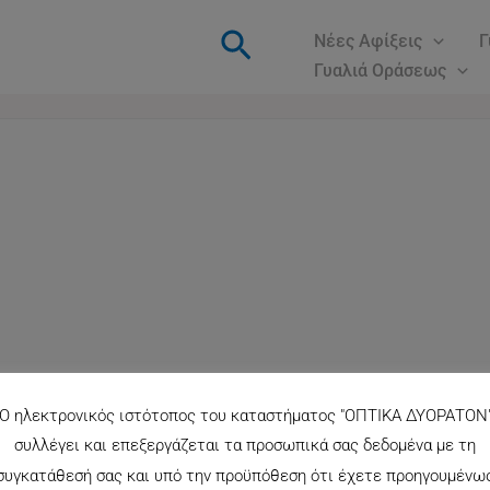
Αναζήτηση
Νέες Αφίξεις
Γ
Γυαλιά Οράσεως
Ο ηλεκτρονικός ιστότοπος του καταστήματος "ΟΠΤΙΚΑ ΔΥΟΡΑΤΟΝ
συλλέγει και επεξεργάζεται τα προσωπικά σας δεδομένα με τη
συγκατάθεσή σας και υπό την προϋπόθεση ότι έχετε προηγουμένω