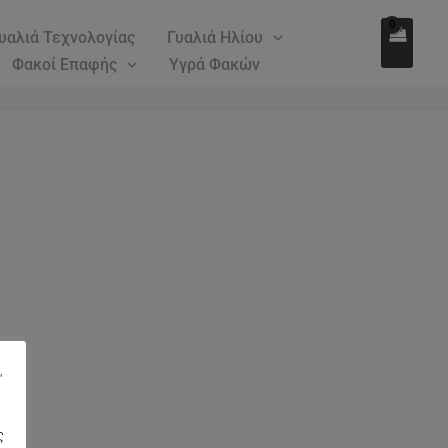
υαλιά Τεχνολογίας
Γυαλιά Ηλίου
Φακοί Επαφής
Υγρά Φακών
"
ς