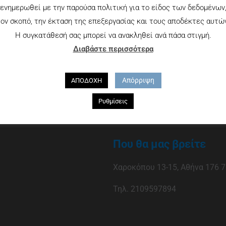
ενημερωθεί με την παρούσα πολιτική για το είδος των δεδομένων
ον σκοπό, την έκταση της επεξεργασίας και τους αποδέκτες αυτώ
Η συγκατάθεσή σας μπορεί να ανακληθεί ανά πάσα στιγμή.
Διαβάστε περισσότερα
Απόρριψη
ΑΠΟΔΟΧΗ
Ρυθμίσεις
Που θα μας βρείτε
Χαροκόπου 13-15, Αθήνα 176 7
Τηλ. 2109597894