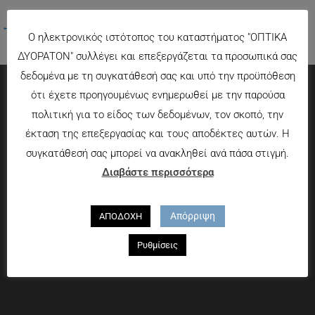
←
Προηγούμενο Πολυμέσα
Ο ηλεκτρονικός ιστότοπος του καταστήματος "ΟΠΤΙΚΑ
ΔΥΟΡΑΤΟΝ" συλλέγει και επεξεργάζεται τα προσωπικά σας
δεδομένα με τη συγκατάθεσή σας και υπό την προϋπόθεση
ότι έχετε προηγουμένως ενημερωθεί με την παρούσα
Πληροφορίες
πολιτική για το είδος των δεδομένων, τον σκοπό, την
έκταση της επεξεργασίας και τους αποδέκτες αυτών. Η
Τρόποι πληρωμής
συγκατάθεσή σας μπορεί να ανακληθεί ανά πάσα στιγμή.
Τρόποι αποστολής
Διαβάστε περισσότερα
Πολιτική επιστροφών
Που θα μας βρείτε
Απόρριψη
ΑΠΟΔΟΧΗ
Χαροκόπου 13-15, Αθήνα 176 72
Ρυθμίσεις
Τηλ. 2109597894