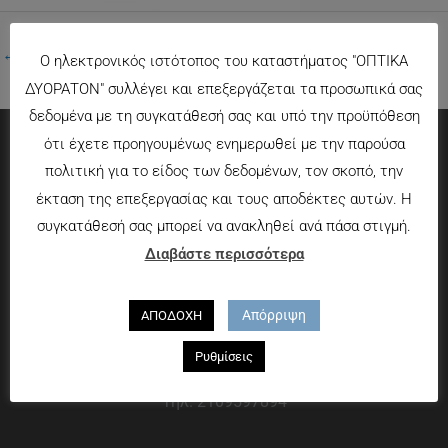
←
Προηγούμενο Πολυμέσα
Ο ηλεκτρονικός ιστότοπος του καταστήματος "ΟΠΤΙΚΑ
ΔΥΟΡΑΤΟΝ" συλλέγει και επεξεργάζεται τα προσωπικά σας
δεδομένα με τη συγκατάθεσή σας και υπό την προϋπόθεση
ότι έχετε προηγουμένως ενημερωθεί με την παρούσα
Πληροφορίες
πολιτική για το είδος των δεδομένων, τον σκοπό, την
έκταση της επεξεργασίας και τους αποδέκτες αυτών. Η
Τρόποι πληρωμής
συγκατάθεσή σας μπορεί να ανακληθεί ανά πάσα στιγμή.
Τρόποι αποστολής
Διαβάστε περισσότερα
Πολιτική επιστροφών
Που θα μας βρείτε
Απόρριψη
ΑΠΟΔΟΧΗ
Χαροκόπου 13-15, Αθήνα 176 72
Ρυθμίσεις
Τηλ. 2109597894