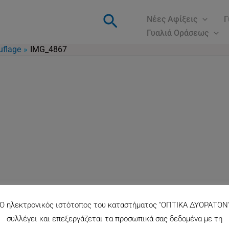
Αναζήτηση
Νέες Αφίξεις
Γ
Γυαλιά Οράσεως
uflage
IMG_4867
Ο ηλεκτρονικός ιστότοπος του καταστήματος "ΟΠΤΙΚΑ ΔΥΟΡΑΤΟΝ
συλλέγει και επεξεργάζεται τα προσωπικά σας δεδομένα με τη