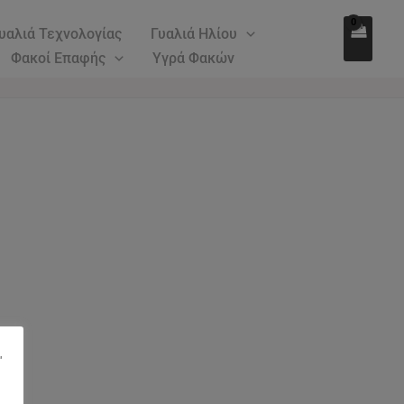
υαλιά Τεχνολογίας
Γυαλιά Ηλίου
Φακοί Επαφής
Υγρά Φακών
"