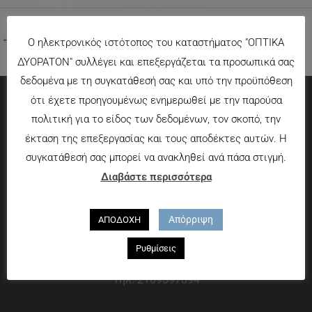
←
Προηγούμενο Πολυμέσα
Ο ηλεκτρονικός ιστότοπος του καταστήματος "ΟΠΤΙΚΑ
ΔΥΟΡΑΤΟΝ" συλλέγει και επεξεργάζεται τα προσωπικά σας
δεδομένα με τη συγκατάθεσή σας και υπό την προϋπόθεση
ότι έχετε προηγουμένως ενημερωθεί με την παρούσα
Πληροφορίες
πολιτική για το είδος των δεδομένων, τον σκοπό, την
έκταση της επεξεργασίας και τους αποδέκτες αυτών. Η
Τρόποι πληρωμής
συγκατάθεσή σας μπορεί να ανακληθεί ανά πάσα στιγμή.
Τρόποι αποστολής
Διαβάστε περισσότερα
Πολιτική επιστροφών
Που θα μας βρείτε
Απόρριψη
ΑΠΟΔΟΧΗ
Χαροκόπου 13-15, Αθήνα 176 72
Ρυθμίσεις
Τηλ. 2109597894