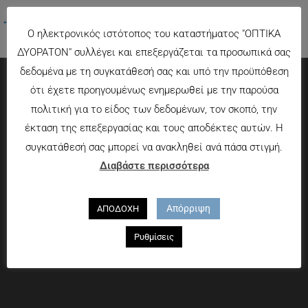
←
Προηγούμενο Πολυμέσα
Ο ηλεκτρονικός ιστότοπος του καταστήματος "ΟΠΤΙΚΑ
ΔΥΟΡΑΤΟΝ" συλλέγει και επεξεργάζεται τα προσωπικά σας
δεδομένα με τη συγκατάθεσή σας και υπό την προϋπόθεση
ότι έχετε προηγουμένως ενημερωθεί με την παρούσα
Πληροφορίες
πολιτική για το είδος των δεδομένων, τον σκοπό, την
έκταση της επεξεργασίας και τους αποδέκτες αυτών. Η
Τρόποι πληρωμής
συγκατάθεσή σας μπορεί να ανακληθεί ανά πάσα στιγμή.
Τρόποι αποστολής
Διαβάστε περισσότερα
Πολιτική επιστροφών
Που θα μας βρείτε
Απόρριψη
ΑΠΟΔΟΧΗ
Χαροκόπου 13-15, Αθήνα 176 72
Ρυθμίσεις
Τηλ. 2109597894