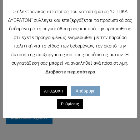
Ο ηλεκτρονικός ιστότοπος του καταστήματος "ΟΠΤΙΚΑ
ΔΥΟΡΑΤΟΝ" συλλέγει και επεξεργάζεται τα προσωπικά σας
Όνομα*
δεδομένα με τη συγκατάθεσή σας και υπό την προϋπόθεση
Αποθήκευσε
ότι έχετε προηγουμένως ενημερωθεί με την παρούσα
το όνομά μου,
πολιτική για το είδος των δεδομένων, τον σκοπό, την
Email*
email, και τον
έκταση της επεξεργασίας και τους αποδέκτες αυτών. Η
ιστότοπο μου
συγκατάθεσή σας μπορεί να ανακληθεί ανά πάσα στιγμή.
σε αυτόν τον
Διαβάστε περισσότερα
Ιστότοπος
πλοηγό για
την επόμενη
Απόρριψη
ΑΠΟΔΟΧΗ
φορά που θα
σχολιάσω.
Ρυθμίσεις