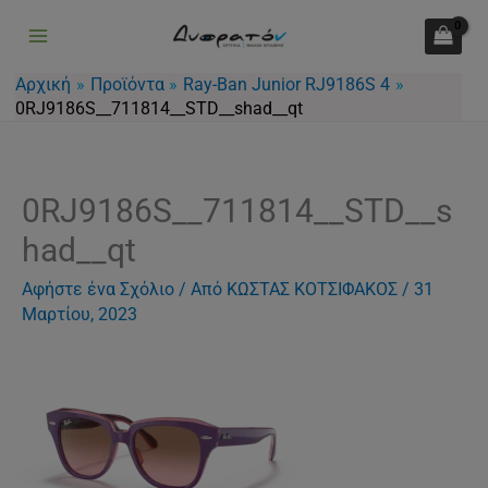
Μετάβαση
στο
περιεχόμενο
Αρχική
Προϊόντα
Ray-Ban Junior RJ9186S 4
0RJ9186S__711814__STD__shad__qt
0RJ9186S__711814__STD__s
had__qt
Αφήστε ένα Σχόλιο
/ Από
ΚΩΣΤΑΣ ΚΟΤΣΙΦΑΚΟΣ
/
31
Μαρτίου, 2023