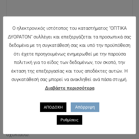
Ο ηλεκτρονικός ιστότοπος του καταστήματος "ΟΠΤΙΚΑ
ΔΥΟΡΑΤΟΝ" συλλέγει και επεξεργάζεται τα προσωπικά σας
δεδομένα με τη συγκατάθεσή σας και υπό την προϋπόθεση
ότι έχετε προηγουμένως ενημερωθεί με την παρούσα
Όνομα*
πολιτική για το είδος των δεδομένων, τον σκοπό, την
Αποθήκευσε
έκταση της επεξεργασίας και τους αποδέκτες αυτών. Η
το όνομά μου,
συγκατάθεσή σας μπορεί να ανακληθεί ανά πάσα στιγμή.
Email*
email, και τον
Διαβάστε περισσότερα
ιστότοπο μου
σε αυτόν τον
Απόρριψη
Ιστότοπος
ΑΠΟΔΟΧΗ
πλοηγό για
την επόμενη
Ρυθμίσεις
φορά που θα
σχολιάσω.