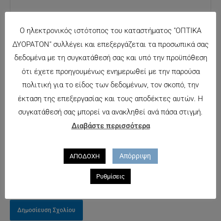
Ο ηλεκτρονικός ιστότοπος του καταστήματος "ΟΠΤΙΚΑ
ΔΥΟΡΑΤΟΝ" συλλέγει και επεξεργάζεται τα προσωπικά σας
δεδομένα με τη συγκατάθεσή σας και υπό την προϋπόθεση
Όνομα*
ότι έχετε προηγουμένως ενημερωθεί με την παρούσα
Αποθήκευσε
πολιτική για το είδος των δεδομένων, τον σκοπό, την
το όνομά μου,
έκταση της επεξεργασίας και τους αποδέκτες αυτών. Η
Email*
email, και τον
συγκατάθεσή σας μπορεί να ανακληθεί ανά πάσα στιγμή.
ιστότοπο μου
Διαβάστε περισσότερα
σε αυτόν τον
Ιστότοπος
πλοηγό για
Απόρριψη
ΑΠΟΔΟΧΗ
την επόμενη
φορά που θα
Ρυθμίσεις
σχολιάσω.