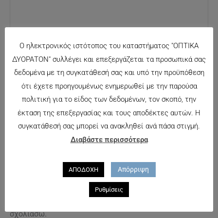
Ο ηλεκτρονικός ιστότοπος του καταστήματος "ΟΠΤΙΚΑ
ΔΥΟΡΑΤΟΝ" συλλέγει και επεξεργάζεται τα προσωπικά σας
δεδομένα με τη συγκατάθεσή σας και υπό την προϋπόθεση
ότι έχετε προηγουμένως ενημερωθεί με την παρούσα
Όνομα*
πολιτική για το είδος των δεδομένων, τον σκοπό, την
Αποθήκευσε
έκταση της επεξεργασίας και τους αποδέκτες αυτών. Η
το όνομά μου,
συγκατάθεσή σας μπορεί να ανακληθεί ανά πάσα στιγμή.
Email*
email, και τον
Διαβάστε περισσότερα
ιστότοπο μου
σε αυτόν τον
Απόρριψη
ΑΠΟΔΟΧΗ
Ιστότοπος
πλοηγό για
την επόμενη
Ρυθμίσεις
φορά που θα
σχολιάσω.