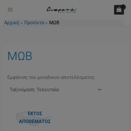
Μετάβαση
στο
περιεχόμενο
Αρχική
Προϊόντα
ΜΩΒ
ΜΩΒ
Εμφάνιση του μοναδικού αποτελέσματος
ΕΚΤΌΣ
ΑΠΟΘΈΜΑΤΟΣ