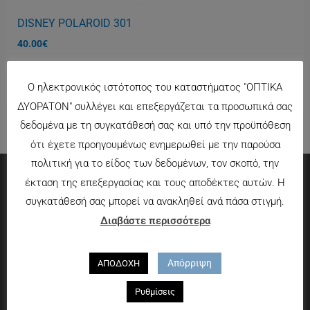
DISNEY POLAROID 301
40.00
€
Ο ηλεκτρονικός ιστότοπος του καταστήματος "ΟΠΤΙΚΑ
ΔΥΟΡΑΤΟΝ" συλλέγει και επεξεργάζεται τα προσωπικά σας
δεδομένα με τη συγκατάθεσή σας και υπό την προϋπόθεση
ότι έχετε προηγουμένως ενημερωθεί με την παρούσα
πολιτική για το είδος των δεδομένων, τον σκοπό, την
έκταση της επεξεργασίας και τους αποδέκτες αυτών. Η
Πληροφορίες
συγκατάθεσή σας μπορεί να ανακληθεί ανά πάσα στιγμή.
Διαβάστε περισσότερα
Τρόποι πληρωμής
Τρόποι αποστολής
Απόρριψη
ΑΠΟΔΟΧΗ
Πολιτική επιστροφών
Ρυθμίσεις
Που θα μας βρείτε