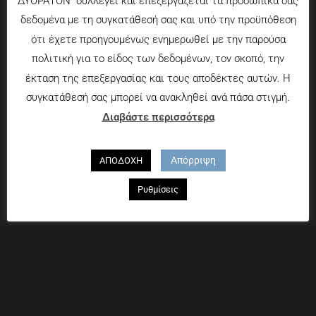
ΔΥΟΡΑΤΟΝ" συλλέγει και επεξεργάζεται τα προσωπικά σας
δεδομένα με τη συγκατάθεσή σας και υπό την προϋπόθεση
Τρόποι πληρωμής
ότι έχετε προηγουμένως ενημερωθεί με την παρούσα
Τρόποι αποστολής
πολιτική για το είδος των δεδομένων, τον σκοπό, την
Πολιτική επιστροφών
έκταση της επεξεργασίας και τους αποδέκτες αυτών. Η
Που θα μας βρείτε
συγκατάθεσή σας μπορεί να ανακληθεί ανά πάσα στιγμή.
Διαβάστε περισσότερα
Χαροκόπου 13-15, Αθήνα 176 72
Τηλ. 2109597894
Απόρριψη
ΑΠΟΔΟΧΗ
Ρυθμίσεις