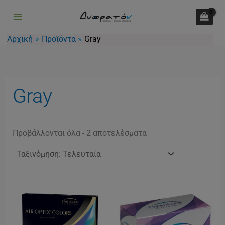
Sorted
Μετάβαση
by
latest
στο
περιεχόμενο
Αρχική
Προϊόντα
Gray
Gray
Προβάλλονται όλα - 2 αποτελέσματα