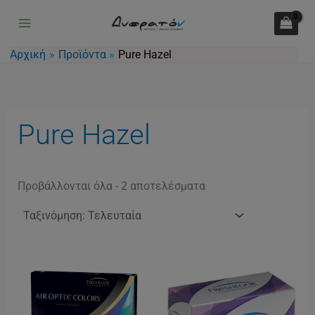
Sorted
Μετάβαση
by
latest
στο
περιεχόμενο
Αρχική
Προϊόντα
Pure Hazel
Pure Hazel
Προβάλλονται όλα - 2 αποτελέσματα