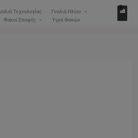
υαλιά Τεχνολογίας
Γυαλιά Ηλίου
Φακοί Επαφής
Υγρά Φακών