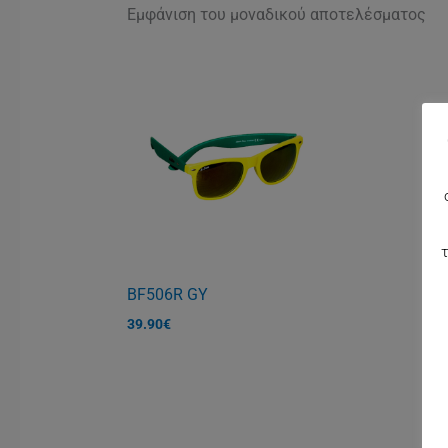
Εμφάνιση του μοναδικού αποτελέσματος
τ
BF506R GY
39.90
€