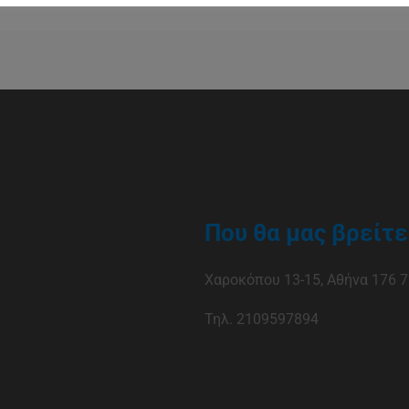
Που θα μας βρείτε
Χαροκόπου 13-15, Αθήνα 176 7
Τηλ. 2109597894