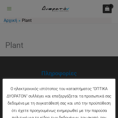
Μετάβαση
στο
περιεχόμενο
Αρχική
Plant
Plant
Πληροφορίες
Τρόποι πληρωμής
Ο ηλεκτρονικός ιστότοπος του καταστήματος "ΟΠΤΙΚΑ
Τρόποι αποστολής
ΔΥΟΡΑΤΟΝ" συλλέγει και επεξεργάζεται τα προσωπικά σας
Πολιτική επιστροφών
δεδομένα με τη συγκατάθεσή σας και υπό την προϋπόθεση
Που θα μας βρείτε
ότι έχετε προηγουμένως ενημερωθεί με την παρούσα
πολιτική για το είδος των δεδομένων, τον σκοπό, την