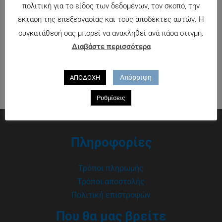
AQUALENS Oxygen Plus +
ACUVUE OASYS +
πολιτική για το είδος των δεδομένων, τον σκοπό, την
Aquamax
PIILOSET BIOSOAK
έκταση της επεξεργασίας και τους αποδέκτες αυτών. Η
59.00
€
63.00
€
συγκατάθεσή σας μπορεί να ανακληθεί ανά πάσα στιγμή.
Διαβάστε περισσότερα
Απόρριψη
ΑΠΟΔΟΧΗ
Ρυθμίσεις
Πληροφορίες
Τρόποι πληρωμής
Τρόποι αποστολής
Πολιτική επιστροφών
Που θα μας βρείτε