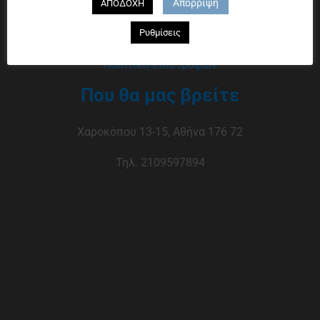
Απόρριψη
ΑΠΟΔΟΧΗ
Τρόποι πληρωμής
Ρυθμίσεις
Τρόποι αποστολής
Πολιτική επιστροφών
Που θα μας βρείτε
Χαροκόπου 13-15, Αθήνα 176 72
Τηλ. 2109597894