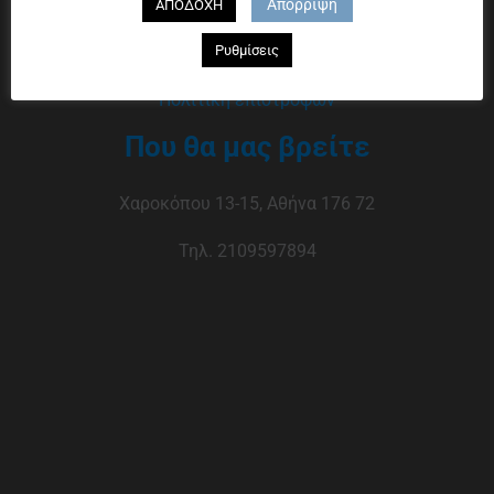
Απόρριψη
ΑΠΟΔΟΧΗ
Τρόποι πληρωμής
Ρυθμίσεις
Τρόποι αποστολής
Πολιτική επιστροφών
Που θα μας βρείτε
Χαροκόπου 13-15, Αθήνα 176 72
Τηλ. 2109597894