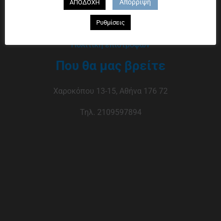
Απόρριψη
ΑΠΟΔΟΧΗ
Τρόποι πληρωμής
Ρυθμίσεις
Τρόποι αποστολής
Πολιτική επιστροφών
Που θα μας βρείτε
Χαροκόπου 13-15, Αθήνα 176 72
Τηλ. 2109597894