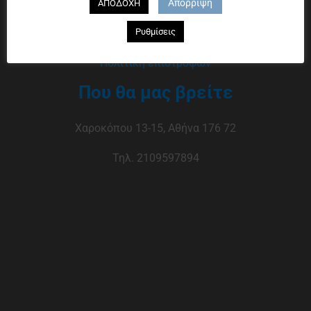
Απόρριψη
ΑΠΟΔΟΧΗ
Τρόποι πληρωμής
Ρυθμίσεις
Τρόποι αποστολής
Πολιτική επιστροφών
Που θα μας βρείτε
Χαροκόπου 13-15, Αθήνα 176 72
Τηλ. 2109597894