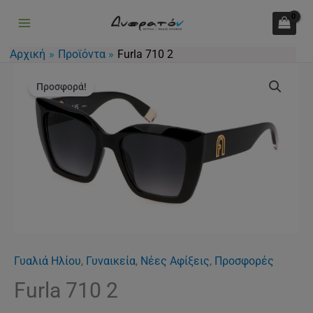
2
Μετάβαση
ποσότητα
στο
περιεχόμενο
Αρχική
Προϊόντα
Furla 710 2
Original
Η
Furla
price
τρέχουσα
Προσφορά!
710
was:
τιμή
2
158.00€.
είναι:
ποσότητα
126.00€.
Γυαλιά Ηλίου
,
Γυναικεία
,
Νέες Αφίξεις
,
Προσφορές
Furla 710 2