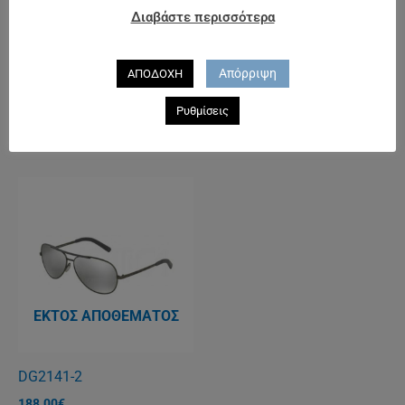
Διαβάστε περισσότερα
ΕΚΤΌΣ ΑΠΟΘΈΜΑΤΟΣ
ΕΚΤΌΣ ΑΠΟΘΈΜΑΤΟΣ
Απόρριψη
ΑΠΟΔΟΧΗ
DG4257
RAY BAN 4165 JUSTIN 5A
Ρυθμίσεις
238.00
€
125.00
€
ΕΚΤΌΣ ΑΠΟΘΈΜΑΤΟΣ
DG2141-2
188.00
€