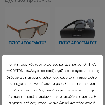
ΕΚΤΌΣ ΑΠΟΘΈΜΑΤΟΣ
ΕΚΤΌΣ ΑΠΟΘΈΜΑΤΟΣ
EMPORIO ARMANI 4033
DG2148-2
Ο ηλεκτρονικός ιστότοπος του καταστήματος "ΟΠΤΙΚΑ
155.00
€
162.00
€
ΔΥΟΡΑΤΟΝ" συλλέγει και επεξεργάζεται τα προσωπικά σας
δεδομένα με τη συγκατάθεσή σας και υπό την προϋπόθεση
★ 12 Άτοκες Δόσεις ★
ότι έχετε προηγουμένως ενημερωθεί με την παρούσα
πολιτική για το είδος των δεδομένων, τον σκοπό, την
έκταση της επεξεργασίας και τους αποδέκτες αυτών. Η
συγκατάθεσή σας μπορεί να ανακληθεί ανά πάσα στιγμή.