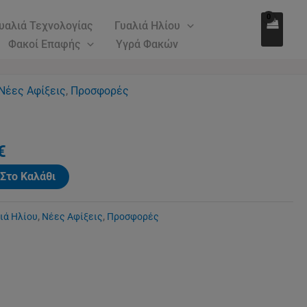
180.00€.
είναι:
υαλιά Τεχνολογίας
Γυαλιά Ηλίου
135.00€.
Φακοί Επαφής
Υγρά Φακών
l
Νέες Αφίξεις
Η
,
Προσφορές
τρέχουσα
τιμή
€.
είναι:
€
135.00€.
Στο Καλάθι
ιά Ηλίου
,
Νέες Αφίξεις
,
Προσφορές