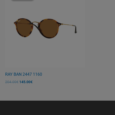
204.00€.
είναι:
145.00€.
RAY BAN 2447 1160
204.00
€
145.00
€