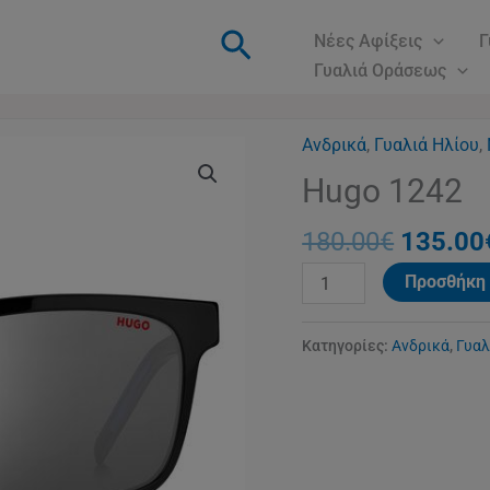
Αναζήτηση
Νέες Αφίξεις
Γ
Γυαλιά Οράσεως
Ανδρικά
,
Γυαλιά Ηλίου
Origina
,
Hugo
price
1242
Hugo 1242
was:
ποσότητα
180.00
180.00
€
135.00
Προσθήκη 
Κατηγορίες:
Ανδρικά
,
Γυαλ