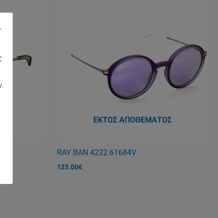
"
ς
,
ν.
ΤΟΣ
ΕΚΤΌΣ ΑΠΟΘΈΜΑΤΟΣ
RAY BAN 4222 61684V
125.00
€