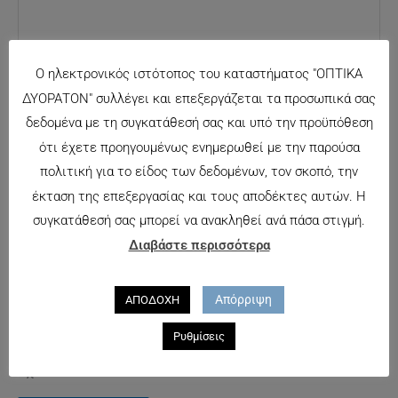
Ο ηλεκτρονικός ιστότοπος του καταστήματος "ΟΠΤΙΚΑ
ΔΥΟΡΑΤΟΝ" συλλέγει και επεξεργάζεται τα προσωπικά σας
δεδομένα με τη συγκατάθεσή σας και υπό την προϋπόθεση
ότι έχετε προηγουμένως ενημερωθεί με την παρούσα
Όνομα*
πολιτική για το είδος των δεδομένων, τον σκοπό, την
Αποθήκευσε
έκταση της επεξεργασίας και τους αποδέκτες αυτών. Η
το όνομά μου,
συγκατάθεσή σας μπορεί να ανακληθεί ανά πάσα στιγμή.
Email*
email, και τον
Διαβάστε περισσότερα
ιστότοπο μου
σε αυτόν τον
Ιστότοπος
πλοηγό για
Απόρριψη
ΑΠΟΔΟΧΗ
την επόμενη
Ρυθμίσεις
φορά που θα
σχολιάσω.