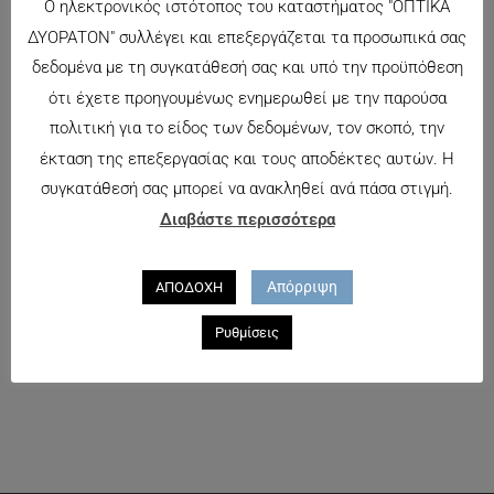
Ο ηλεκτρονικός ιστότοπος του καταστήματος "ΟΠΤΙΚΑ
Όνομα*
ΔΥΟΡΑΤΟΝ" συλλέγει και επεξεργάζεται τα προσωπικά σας
Αποθήκευσε
δεδομένα με τη συγκατάθεσή σας και υπό την προϋπόθεση
το όνομά μου,
ότι έχετε προηγουμένως ενημερωθεί με την παρούσα
Email*
email, και τον
πολιτική για το είδος των δεδομένων, τον σκοπό, την
ιστότοπο μου
έκταση της επεξεργασίας και τους αποδέκτες αυτών. Η
σε αυτόν τον
συγκατάθεσή σας μπορεί να ανακληθεί ανά πάσα στιγμή.
Ιστότοπος
πλοηγό για
Διαβάστε περισσότερα
την επόμενη
φορά που θα
Απόρριψη
ΑΠΟΔΟΧΗ
σχολιάσω.
Ρυθμίσεις