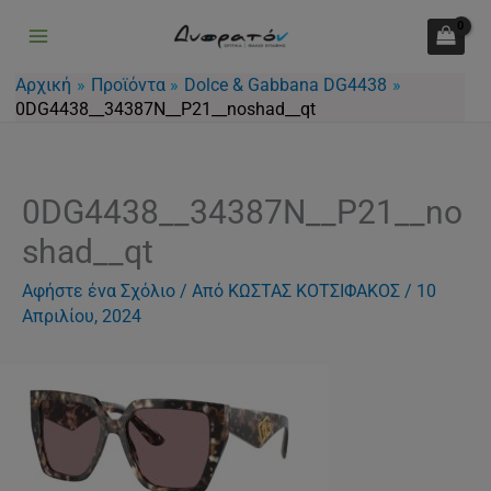
Μετάβαση
στο
περιεχόμενο
Αρχική
Προϊόντα
Dolce & Gabbana DG4438
0DG4438__34387N__P21__noshad__qt
0DG4438__34387N__P21__no
shad__qt
Αφήστε ένα Σχόλιο
/ Από
ΚΩΣΤΑΣ ΚΟΤΣΙΦΑΚΟΣ
/
10
Απριλίου, 2024