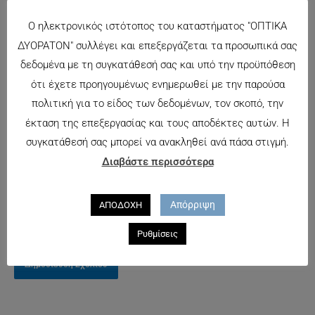
Ο ηλεκτρονικός ιστότοπος του καταστήματος "ΟΠΤΙΚΑ
ΔΥΟΡΑΤΟΝ" συλλέγει και επεξεργάζεται τα προσωπικά σας
Όνομα*
δεδομένα με τη συγκατάθεσή σας και υπό την προϋπόθεση
Αποθήκευσε
ότι έχετε προηγουμένως ενημερωθεί με την παρούσα
το όνομά μου,
πολιτική για το είδος των δεδομένων, τον σκοπό, την
Email*
email, και τον
έκταση της επεξεργασίας και τους αποδέκτες αυτών. Η
ιστότοπο μου
συγκατάθεσή σας μπορεί να ανακληθεί ανά πάσα στιγμή.
σε αυτόν τον
Διαβάστε περισσότερα
Ιστότοπος
πλοηγό για
την επόμενη
Απόρριψη
ΑΠΟΔΟΧΗ
φορά που θα
σχολιάσω.
Ρυθμίσεις