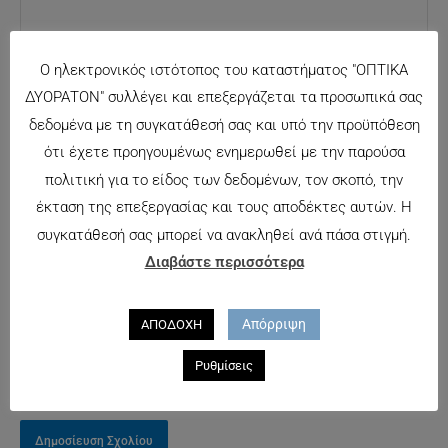
Ο ηλεκτρονικός ιστότοπος του καταστήματος "ΟΠΤΙΚΑ
ΔΥΟΡΑΤΟΝ" συλλέγει και επεξεργάζεται τα προσωπικά σας
δεδομένα με τη συγκατάθεσή σας και υπό την προϋπόθεση
Όνομα*
ότι έχετε προηγουμένως ενημερωθεί με την παρούσα
Αποθήκευσε
πολιτική για το είδος των δεδομένων, τον σκοπό, την
το όνομά μου,
έκταση της επεξεργασίας και τους αποδέκτες αυτών. Η
Email*
email, και τον
συγκατάθεσή σας μπορεί να ανακληθεί ανά πάσα στιγμή.
ιστότοπο μου
Διαβάστε περισσότερα
σε αυτόν τον
Ιστότοπος
πλοηγό για
Απόρριψη
ΑΠΟΔΟΧΗ
την επόμενη
φορά που θα
Ρυθμίσεις
σχολιάσω.