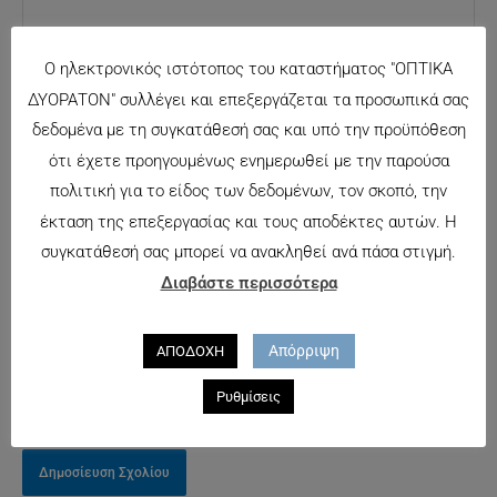
Ο ηλεκτρονικός ιστότοπος του καταστήματος "ΟΠΤΙΚΑ
ΔΥΟΡΑΤΟΝ" συλλέγει και επεξεργάζεται τα προσωπικά σας
δεδομένα με τη συγκατάθεσή σας και υπό την προϋπόθεση
Όνομα*
ότι έχετε προηγουμένως ενημερωθεί με την παρούσα
Αποθήκευσε
πολιτική για το είδος των δεδομένων, τον σκοπό, την
το όνομά μου,
έκταση της επεξεργασίας και τους αποδέκτες αυτών. Η
Email*
email, και τον
συγκατάθεσή σας μπορεί να ανακληθεί ανά πάσα στιγμή.
ιστότοπο μου
Διαβάστε περισσότερα
σε αυτόν τον
Ιστότοπος
πλοηγό για
Απόρριψη
ΑΠΟΔΟΧΗ
την επόμενη
φορά που θα
Ρυθμίσεις
σχολιάσω.